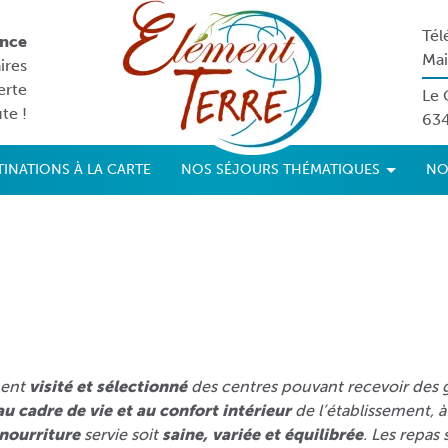
Tél
ance
Mai
ires
erte
Le 
te !
63
TINATIONS À LA CARTE
NOS SÉJOURS THÉMATIQUES
NO
ment
visité et sélectionné
des centres pouvant recevoir des g
u cadre de vie et au confort intérieur
de l’établissement, à 
nourriture
servie soit
saine, variée et équilibrée
. Les repas